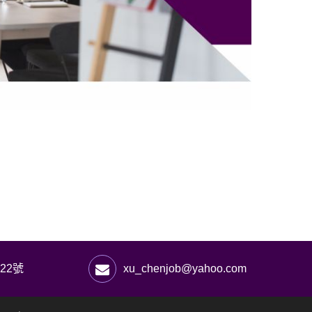
22號
xu_chenjob@yahoo.com