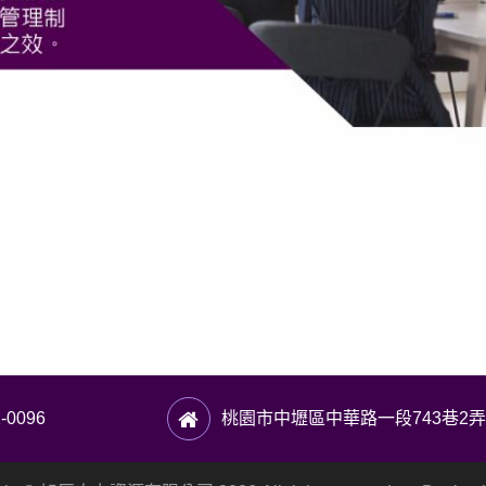
1-0096
桃園市中壢區中華路一段743巷2弄